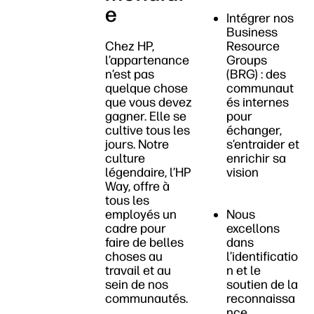
e
Intégrer nos
Business
Chez HP,
Resource
l’appartenance
Groups
n’est pas
(BRG) : des
quelque chose
communaut
que vous devez
és internes
gagner. Elle se
pour
cultive tous les
échanger,
jours. Notre
s’entraider et
culture
enrichir sa
légendaire, l’HP
vision
Way, offre à
tous les
employés un
Nous
cadre pour
excellons
faire de belles
dans
choses au
l’identificatio
travail et au
n et le
sein de nos
soutien de la
communautés.
reconnaissa
nce