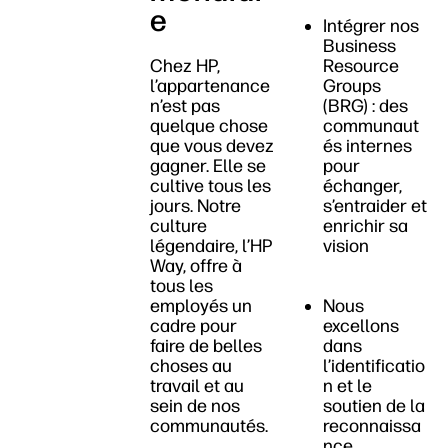
e
Intégrer nos
Business
Chez HP,
Resource
l’appartenance
Groups
n’est pas
(BRG) : des
quelque chose
communaut
que vous devez
és internes
gagner. Elle se
pour
cultive tous les
échanger,
jours. Notre
s’entraider et
culture
enrichir sa
légendaire, l’HP
vision
Way, offre à
tous les
employés un
Nous
cadre pour
excellons
faire de belles
dans
choses au
l’identificatio
travail et au
n et le
sein de nos
soutien de la
communautés.
reconnaissa
nce