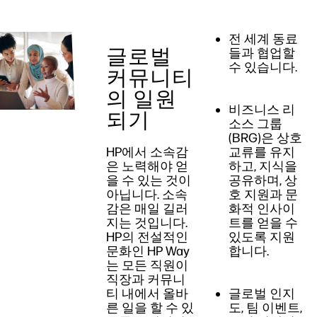
전 세계 동료
글로벌
들과 협업할
수 있습니다.
커뮤니티
의 일원
비즈니스 리
되기
소스 그룹
(BRG)은 상호
HP에서 소속감
교류를 유지
은 노력해야 얻
하고, 지식을
을 수 있는 것이
공유하며, 상
아닙니다. 소속
호 지원과 문
감은 매일 길러
화적 인사이
지는 것입니다.
트를 얻을 수
HP의 전설적인
있도록 지원
문화인 HP Way
합니다.
는 모든 직원이
직장과 커뮤니
티 내에서 올바
글로벌 인지
른 일을 할 수 있
도, 팀 이벤트,