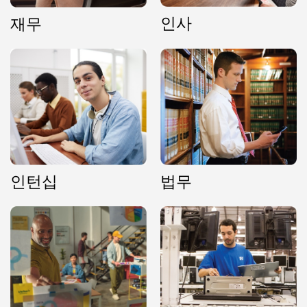
인사
재무
인턴십
법무